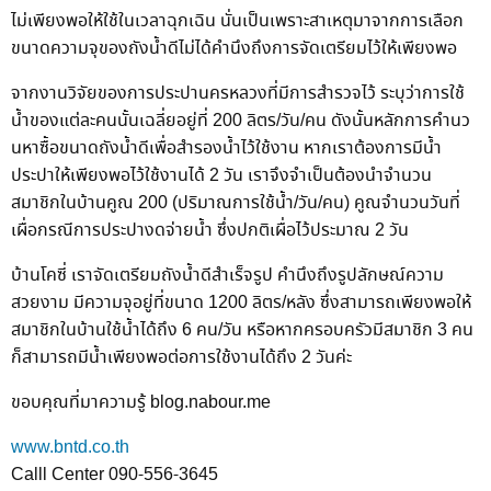
ไม่เพียงพอให้ใช้ในเวลาฉุกเฉิน นั่นเป็นเพราะสาเหตุมาจากการเลือก
ขนาดความจุของถังน้ำดีไม่ได้คำนึงถึงการจัดเตรียมไว้ให้เพียงพอ
จากงานวิจัยของการประปานครหลวงที่มีการสำรวจไว้ ระบุว่าการใช้
น้ำของแต่ละคนนั้นเฉลี่ยอยู่ที่ 200 ลิตร/วัน/คน ดังนั้น
หลักการคำนว
นหาซื้อขนาดถังน้ำดีเพื่อสำรองน้ำไว้ใช้งาน หากเราต้องการมีน้ำ
ประปาให้เพียงพอไว้ใช้งานได้ 2 วัน เราจึงจำเป็นต้องนำจำนวน
สมาชิกในบ้านคูณ 200 (ปริมาณการใช้น้ำ/วัน/คน) คูณจำนวนวันที่
เผื่อกรณีการประปางดจ่ายน้ำ ซึ่งปกติเผื่อไว้ประมาณ 2 วัน
บ้านโคซี่ เราจัดเตรียมถังน้ำดีสำเร็จรูป คำนึงถึงรูปลักษณ์ความ
สวยงาม มีความจุอยู่ที่ขนาด 1200 ลิตร/หลัง ซึ่งสามารถเพียงพอให้
สมาชิกในบ้านใช้น้ำได้ถึง 6 คน/วัน หรือหากครอบครัวมีสมาชิก 3 คน
ก็สามารถมีน้ำเพียงพอต่อการใช้งานได้ถึง 2 วันค่ะ
ขอบคุณที่มาความรู้ blog.nabour.me
www.bntd.co.th
Calll Center 090-556-3645